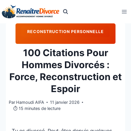
Aller
au
contenu
RECONSTRUCTION PERSONNELLE
100 Citations Pour
Hommes Divorcés :
Force, Reconstruction et
Espoir
Par
Hamoudi AIFA
11 janvier 2026
⏱️ 15 minutes de lecture
Tu es divorcé. Peut-être depuis quelques