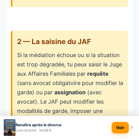
2 — La saisine du JAF
Si la médiation échoue ou si la situation
est trop dégradée, tu peux saisir le Juge
aux Affaires Familiales par
requête
(sans avocat obligatoire pour modifier la
garde) ou par
assignation
(avec
avocat). Le JAF peut modifier les
modalités de garde, imposer une
expertise psychologique, ordonner une
Renaître après le divorce
✕
Voir
enquête sociale, ou rappeler les deux
Livre broché · 14,99 €
parents à leurs obligations légales.