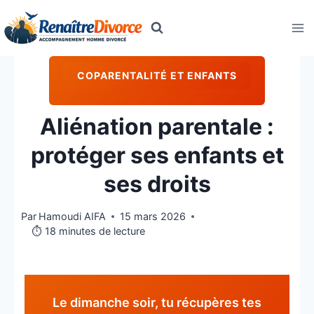
Aller
au
contenu
COPARENTALITÉ ET ENFANTS
Aliénation parentale :
protéger ses enfants et
ses droits
Par
Hamoudi AIFA
15 mars 2026
⏱️ 18 minutes de lecture
Le dimanche soir, tu récupères tes