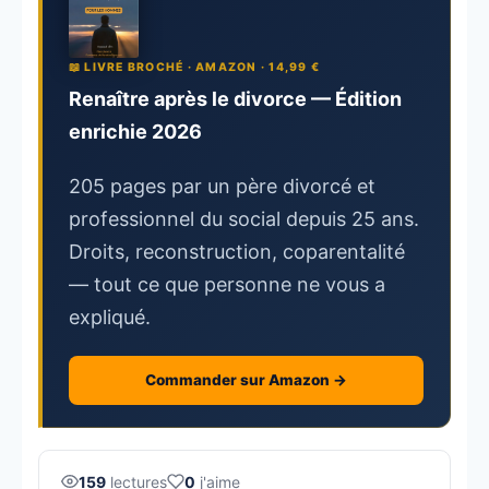
📖 LIVRE BROCHÉ · AMAZON · 14,99 €
Renaître après le divorce — Édition
enrichie 2026
205 pages par un père divorcé et
professionnel du social depuis 25 ans.
Droits, reconstruction, coparentalité
— tout ce que personne ne vous a
expliqué.
Commander sur Amazon →
159
lectures
0
j'aime