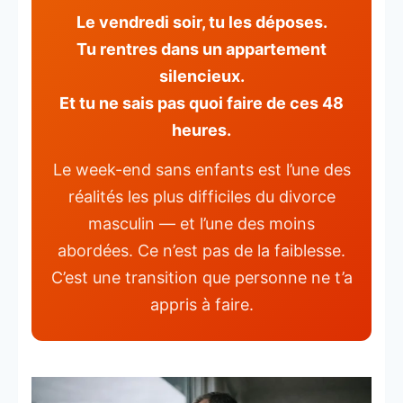
Le vendredi soir, tu les déposes.
Tu rentres dans un appartement
silencieux.
Et tu ne sais pas quoi faire de ces 48
heures.
Le week-end sans enfants est l’une des
réalités les plus difficiles du divorce
masculin — et l’une des moins
abordées. Ce n’est pas de la faiblesse.
C’est une transition que personne ne t’a
appris à faire.