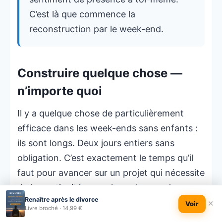
C’est là que commence la
reconstruction par le week-end.
Construire quelque chose —
n’importe quoi
Il y a quelque chose de particulièrement
efficace dans les week-ends sans enfants :
ils sont longs. Deux jours entiers sans
obligation. C’est exactement le temps qu’il
faut pour avancer sur un projet qui nécessite
de la continuité — quelque chose qu’on ne
Renaître après le divorce
peut pas faire en 20 minutes le soir entre le
✕
Voir
Livre broché · 14,99 €
dîner et le coucher des enfants.