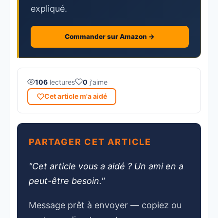
expliqué.
Commander sur Amazon →
106
lectures
0
j'aime
Cet article m'a aidé
PARTAGER CET ARTICLE
"Cet article vous a aidé ? Un ami en a
peut-être besoin."
Message prêt à envoyer — copiez ou